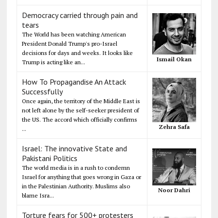
Democracy carried through pain and
tears
The World has been watching American
President Donald Trump's pro-Israel
decisions for days and weeks. It looks like
Ismail Okan
Trump is acting like an...
How To Propagandise An Attack
Successfully
Once again, the territory of the Middle East is
not left alone by the self-seeker president of
the US. The accord which officially confirms
Zehra Safa
...
Israel: The innovative State and
Pakistani Politics
The world media is in a rush to condemn
Israel for anything that goes wrong in Gaza or
in the Palestinian Authority. Muslims also
Noor Dahri
blame Isra...
Torture fears for 500+ protesters